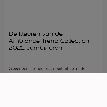
De kleuren van de
Ambiance Trend Collection
2021 combineren
Creëer een interieur dat nooit uit de mode
raakt met eigentijdse klassieke kleuren. Laat
je inspireren door onze combinaties die de
kleuren van de Ambiance Trend Collection
2021 helemaal tot leven brengen.