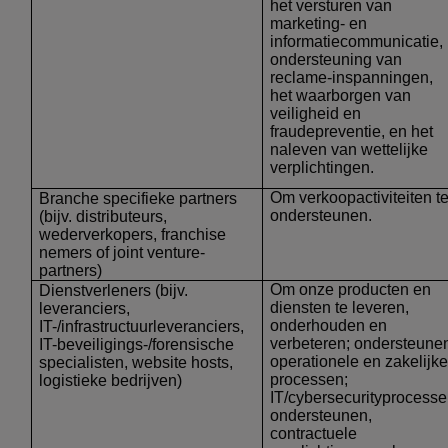
het versturen van
marketing- en
informatiecommunicatie,
ondersteuning van
reclame-inspanningen,
het waarborgen van
veiligheid en
fraudepreventie, en het
naleven van wettelijke
verplichtingen.
Om verkoopactiviteiten t
Branche specifieke partners
ondersteunen.
(bijv. distributeurs,
wederverkopers, franchise
nemers of joint venture-
partners)
Om onze producten en
Dienstverleners
(bijv.
diensten te leveren,
leveranciers,
onderhouden en
IT-/infrastructuurleveranciers,
verbeteren; ondersteune
IT-beveiligings-/forensische
operationele en zakelijke
specialisten, website hosts,
processen;
logistieke bedrijven)
IT/cybersecurityprocess
ondersteunen,
contractuele