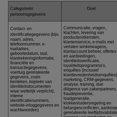
Categorieën
Doel
persoonsgegevens
Communicatie, vragen,
Contact- en
klachten, levering van
identificatiegegevens
(bijv.
producten/diensten,
naam, adres,
klantenservice, e-mails met
telefoonnummer, e-
verlaten winkelwagens,
mailadres,
klantaccount beheer, offertes
geboortedatum, taal,
en aanbiedingen,
klantrekeninginformatie,
identiteitsverificatie,
financiële en
loyaliteitsprogramma's,
transactiegegevens,
enquêtes (inclusief
voertuig gerelateerde
klanttevredenheidsenquêtes)
gegevens, zoals
marketing, CRM-gegevens,
kenteken, kopieën van
analyse, training, due
identiteitsdocumenten
diligence van zakenpartners,
waar wettelijk verplicht),
fraudepreventie,
interne
leadgeneratie,
identificatienummers,
klokkenluidersregeling en
website-inloggegevens en
belangenconflicten, aankoo
wachtwoorden)
gerelateerde leeftijdsvalidati