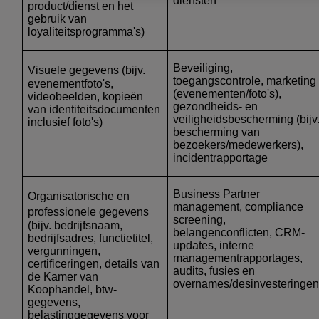
diensten
product/dienst en het
gebruik van
loyaliteitsprogramma's)
Beveiliging,
Visuele gegevens
(bijv.
toegangscontrole, marketing
evenementfoto's,
(evenementen/foto's),
videobeelden, kopieën
gezondheids- en
van identiteitsdocumenten
veiligheidsbescherming (bijv
inclusief foto's)
bescherming van
bezoekers/medewerkers),
incidentrapportage
Business Partner
Organisatorische en
management, compliance
professionele gegevens
screening,
(bijv. bedrijfsnaam,
belangenconflicten, CRM-
bedrijfsadres, functietitel,
updates, interne
vergunningen,
managementrapportages,
certificeringen, details van
audits, fusies en
de Kamer van
overnames/desinvesteringe
Koophandel, btw-
gegevens,
belastinggegevens voor