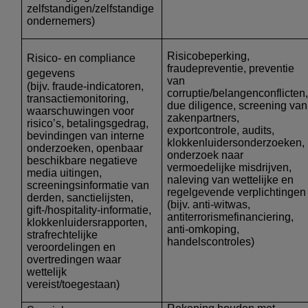
zelfstandigen/zelfstandige
ondernemers)
Risicobeperking,
Risico- en compliance
fraudepreventie, preventie
gegevens
van
(bijv. fraude-indicatoren,
corruptie/belangenconflicten
transactiemonitoring,
due diligence, screening van
waarschuwingen voor
zakenpartners,
risico’s, betalingsgedrag,
exportcontrole, audits,
bevindingen van interne
klokkenluidersonderzoeken,
onderzoeken, openbaar
onderzoek naar
beschikbare negatieve
vermoedelijke misdrijven,
media uitingen,
naleving van wettelijke en
screeningsinformatie van
regelgevende verplichtingen
derden, sanctielijsten,
(bijv. anti-witwas,
gift-/hospitality-informatie,
antiterrorismefinanciering,
klokkenluidersrapporten,
anti-omkoping,
strafrechtelijke
handelscontroles)
veroordelingen en
overtredingen waar
wettelijk
vereist/toegestaan)