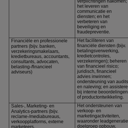
verplichtingen nakomen;
het leveren van
communicatie en
diensten; en het
verbeteren van
beveiliging en
fraudepreventie.
Het faciliteren van
Financiële en professionele
financiële diensten (bijv.
partners
(bijv. banken,
betalingsverwerking,
verzekeringsmakelaars,
kredietcontroles,
kredietbureaus, accountants,
verzekeringen); beheren
consultants, advocaten,
van financieel risico;
belasting-/financieel
juridisch, financieel
adviseurs)
advies inwinnen;
ondersteuning van audit
en naleving; en assister
bij interne beoordelingen
of productontwikkeling.
Het ondersteunen van
Sales-, Marketing- en
verkoop- en
Analytics-partners
(bijv.
marketingactiviteiten,
reclame-/mediabureaus,
waaronder leadgeneratie
verkoopplatforms, externe
doelgroep opbouw,
marketeers,