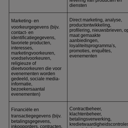
levering van producten en
diensten
Direct marketing, analyse,
Marketing- en
productontwikkeling,
voorkeurgegevens
(bijv.
profilering, nieuwsbrieven, o
contact- en
maat gemaakte
identificatiegegevens,
aanbiedingen,
favoriete producten,
loyaliteitsprogramma's,
interesses,
promoties, enquêtes,
marketingvoorkeuren,
evenementen
voedselvoorkeuren,
religieuze of
dieetvoorkeuren die voor
evenementen worden
gedeeld, sociale media-
informatie,
bezoekersaantal
evenementen)
Contractbeheer,
Financiële en
klachtenbeheer,
transactiegegevens
(bijv.
betalingsverwerking,
betalingsgegevens,
kredietwaardigheidscontrole
inkooporders, contracten,